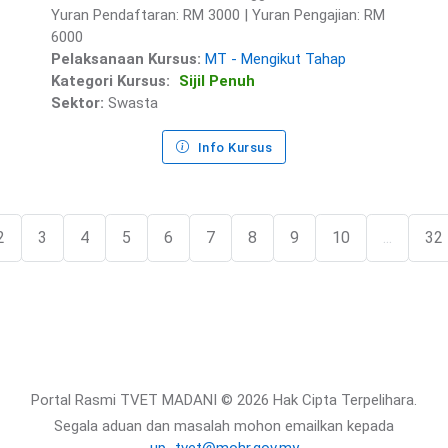
Yuran Pendaftaran: RM 3000 | Yuran Pengajian: RM
6000
Pelaksanaan Kursus:
MT - Mengikut Tahap
Kategori Kursus:
Sijil Penuh
Sektor:
Swasta
Info Kursus
2
3
4
5
6
7
8
9
10
...
32
Portal Rasmi TVET MADANI © 2026 Hak Cipta Terpelihara.
Segala aduan dan masalah mohon emailkan kepada
up_tvet@mohr.gov.my